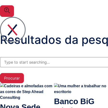
Litígios
Registo
Predial,
Civil,
Comercial
Resultados da pesq
Sistemas
e
Comunicações
(ITPS)
Procurar
Banco BiG
Nova Sede,