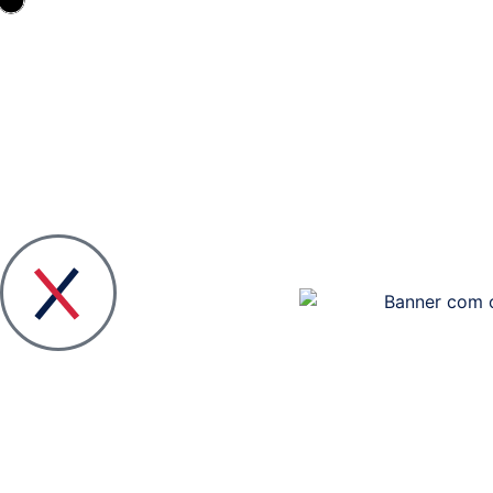
Quem
Visão
somos
Geral
das
Liderança
Soluções
e
Equipa
Plano
#Steper
Estratégico
TI
Media