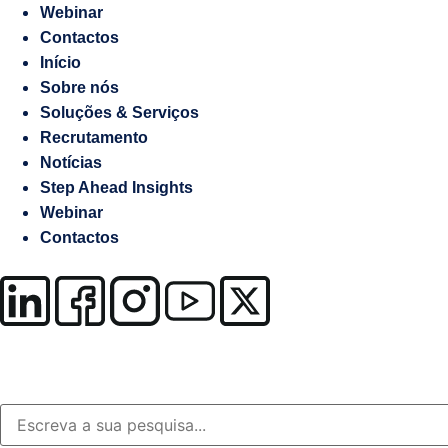
Webinar
OutSystems
Contactos
Soluções
Início
Setor
Sobre nós
da
Soluções & Serviços
Justiça
Recrutamento
Notícias
MuleSoft
Step Ahead Insights
Webinar
Gestão
Contactos
Documental
/
Processos
Business
Analytics
Resolução
Alternativa
de