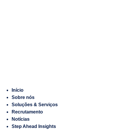
Marketing
Manifesto
Digital
Recrutamento
Gestão
de
Responsabilidade
Embaixadas
socioambiental
e
Consulados
Contraordenações
Caderno
de
Encargos
Início
Sobre nós
Salesforce
Soluções & Serviços
Soluções
Recrutamento
à
Notícias
medida
Step Ahead Insights