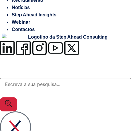
Recrutamento
Salesforce
Notícias
Step Ahead Insights
Soluções
Webinar
à
Contactos
medida
OutSystems
Soluções
Setor
da
Justiça
MuleSoft
Gestão