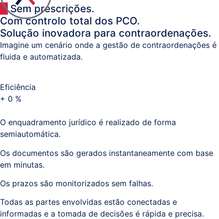
Sem prescrições.
Documental
Com controlo total dos PCO.
/
Solução inovadora para contraordenações.
Processos
Imagine um cenário onde a gestão de contraordenações é
fluida e automatizada.
Business
Analytics
Eficiência
+
0
%
Resolução
Alternativa
O enquadramento jurídico é realizado de forma
semiautomática.
de
Litígios
Os documentos são gerados instantaneamente com base
em minutas.
Registo
Os prazos são monitorizados sem falhas.
Predial,
Civil,
Todas as partes envolvidas estão conectadas e
informadas e a tomada de decisões é rápida e precisa.
Comercial