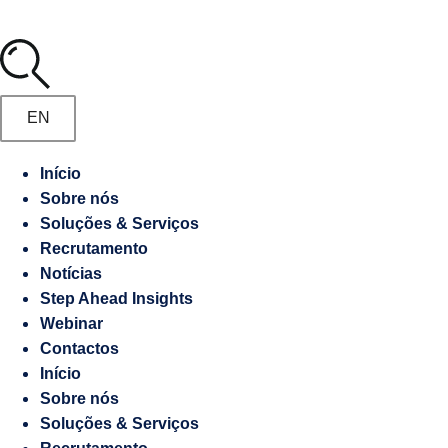
Media
Marketing
Digital
Manifesto
Gestão
EN
de
Recrutamento
Embaixadas
Início
e
Sobre nós
Responsabilidade
Consulados
Soluções & Serviços
socioambiental
Recrutamento
Notícias
Contraordenações
Step Ahead Insights
Webinar
Caderno
Contactos
de
Início
Encargos
Sobre nós
Soluções & Serviços