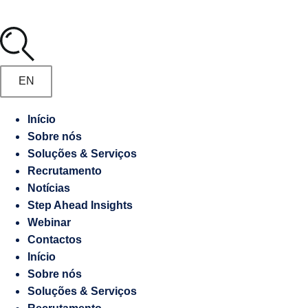
Media
Marketing
Digital
Manifesto
Gestão
EN
de
Recrutamento
Embaixadas
Início
e
Sobre nós
Responsabilidade
Consulados
Soluções & Serviços
socioambiental
Recrutamento
Notícias
Contraordenações
Step Ahead Insights
Webinar
Caderno
Contactos
de
Início
Encargos
Sobre nós
Soluções & Serviços