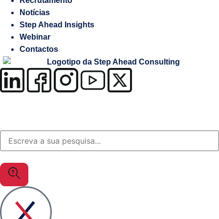
Recrutamento
Salesforce
Notícias
Step Ahead Insights
Soluções
Webinar
à
Contactos
medida
OutSystems
Soluções
Setor
da
Justiça
MuleSoft
Gestão