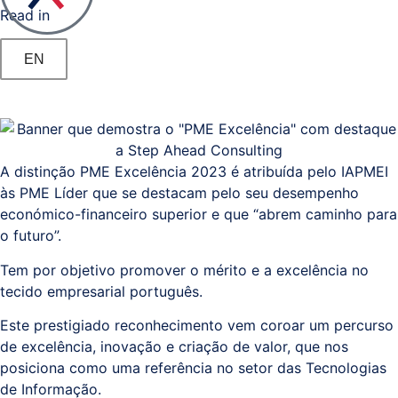
Read in
Documental
/
EN
Processos
Business
Analytics
A distinção PME Excelência 2023 é atribuída pelo IAPMEI
às PME Líder que se destacam pelo seu desempenho
Resolução
económico-financeiro superior e que “abrem caminho para
Alternativa
o futuro”.
de
Litígios
Tem por objetivo promover o mérito e a excelência no
tecido empresarial português.
Registo
Este prestigiado reconhecimento vem coroar um percurso
Predial,
de excelência, inovação e criação de valor, que nos
Civil,
posiciona como uma referência no setor das Tecnologias
de Informação.
Comercial