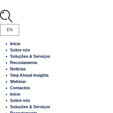
Media
Marketing
Digital
Manifesto
Gestão
EN
de
Recrutamento
Embaixadas
Início
e
Sobre nós
Responsabilidade
Consulados
Soluções & Serviços
socioambiental
Recrutamento
Notícias
Contraordenações
Step Ahead Insights
Webinar
Caderno
Contactos
de
Início
Encargos
Sobre nós
Soluções & Serviços