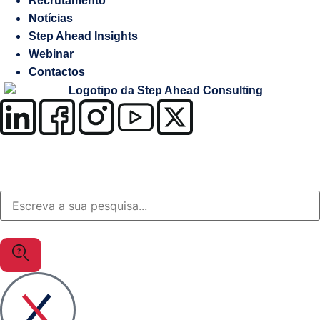
Recrutamento
Salesforce
Notícias
Step Ahead Insights
Soluções
Webinar
à
Contactos
medida
OutSystems
Soluções
Setor
da
Justiça
MuleSoft
Gestão