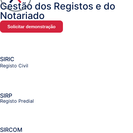
Gestão dos Registos e do
Documental
Notariado
/
Processos
Solicitar demonstração
Business
Analytics
SIRIC
Registo Civil
Resolução
Alternativa
de
Litígios
SIRP
Registo Predial
Registo
Predial,
Civil,
SIRCOM
Comercial