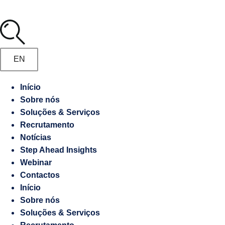
Media
Marketing
Digital
Manifesto
Gestão
EN
de
Recrutamento
Embaixadas
Início
e
Sobre nós
Responsabilidade
Consulados
Soluções & Serviços
socioambiental
Recrutamento
Notícias
Contraordenações
Step Ahead Insights
Webinar
Caderno
Contactos
de
Início
Encargos
Sobre nós
Soluções & Serviços