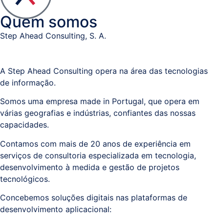
Documental
Quem somos
/
Step Ahead Consulting, S. A.
Processos
Business
A Step Ahead Consulting opera na área das tecnologias
Analytics
de informação.
Somos uma empresa made in Portugal, que opera em
Resolução
várias geografias e indústrias, confiantes das nossas
Alternativa
capacidades.
de
Contamos com mais de 20 anos de experiência em
Litígios
serviços de consultoria especializada em tecnologia,
desenvolvimento à medida e gestão de projetos
Registo
tecnológicos.
Predial,
Concebemos soluções digitais nas plataformas de
Civil,
desenvolvimento aplicacional:
Comercial