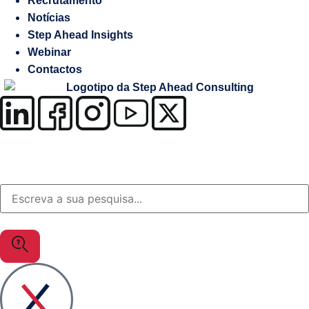
Recrutamento
Salesforce
Notícias
Step Ahead Insights
Soluções
Webinar
à
Contactos
medida
OutSystems
Soluções
Setor
da
Justiça
MuleSoft
Gestão