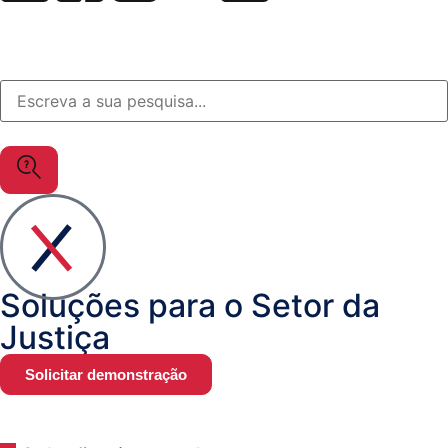
Salesforce
Soluções
à
medida
OutSystems
Soluções
Setor
da
Soluções para o Setor da
Justiça
Justiça
Solicitar demonstração
MuleSoft
Gestão