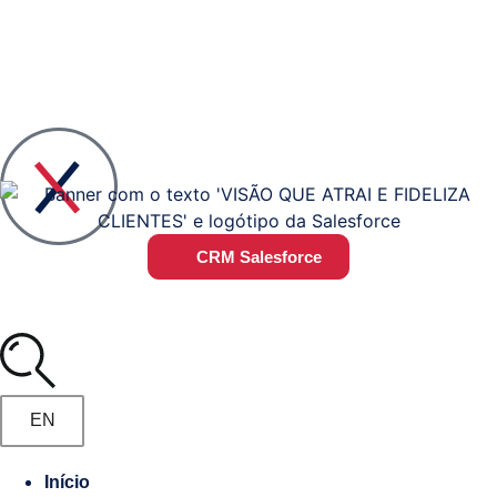
Voltar
Voltar
Visão
Quem
CRM Salesforce
Geral
somos
das
Soluções
Liderança
e
Plano
Equipa
EN
Estratégico
#Steper
TI
Início