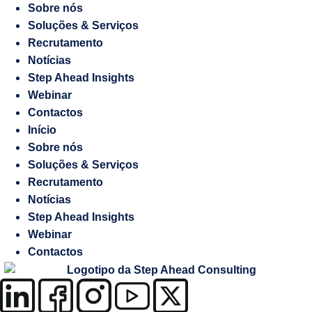
Media
Sobre nós
Marketing
Soluções & Serviços
Digital
Recrutamento
Manifesto
Notícias
Gestão
Step Ahead Insights
de
Webinar
Recrutamento
Embaixadas
Contactos
e
Início
Responsabilidade
Consulados
Sobre nós
socioambiental
Soluções & Serviços
Recrutamento
Contraordenações
Notícias
Step Ahead Insights
Webinar
Caderno
Contactos
de
Encargos