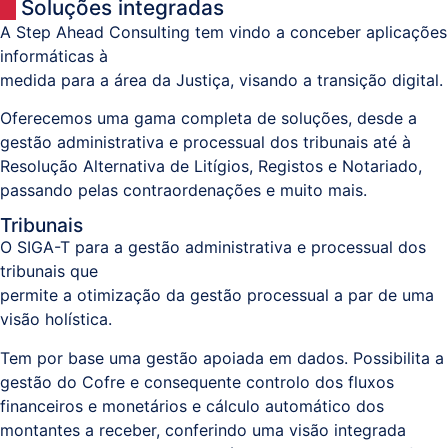
Soluções integradas
Documental
A Step Ahead Consulting tem vindo a conceber aplicações
/
informáticas à
Processos
medida para a área da Justiça, visando a transição digital.
Oferecemos uma gama completa de soluções, desde a
Business
gestão administrativa e processual dos tribunais até à
Analytics
Resolução Alternativa de Litígios, Registos e Notariado,
passando pelas contraordenações e muito mais.
Tribunais
Resolução
O SIGA-T para a gestão administrativa e processual dos
Alternativa
tribunais que
de
permite a otimização da gestão processual a par de uma
Litígios
visão holística.
Tem por base uma gestão apoiada em dados. Possibilita a
Registo
gestão do Cofre e consequente controlo dos fluxos
Predial,
financeiros e monetários e cálculo automático dos
Civil,
montantes a receber, conferindo uma visão integrada
Comercial