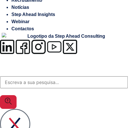
Recrutamento
Salesforce
Notícias
Step Ahead Insights
Soluções
Webinar
à
Contactos
medida
OutSystems
Soluções
Setor
da
Justiça
MuleSoft
Gestão