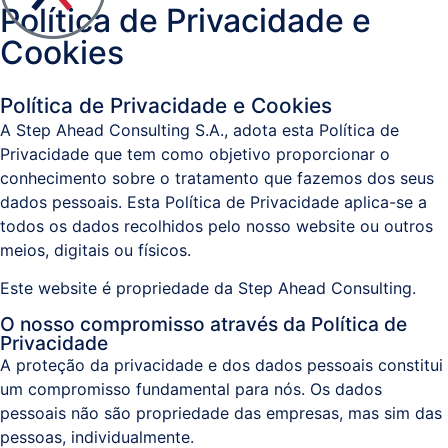
Política de Privacidade e
Documental
Cookies
/
Processos
Política de Privacidade e Cookies
A Step Ahead Consulting S.A., adota esta Política de
Business
Privacidade que tem como objetivo proporcionar o
Analytics
conhecimento sobre o tratamento que fazemos dos seus
dados pessoais. Esta Política de Privacidade aplica-se a
Resolução
todos os dados recolhidos pelo nosso website ou outros
meios, digitais ou físicos.
Alternativa
de
Este website é propriedade da Step Ahead Consulting.
Litígios
O nosso compromisso através da Política de
Privacidade
Registo
A proteção da privacidade e dos dados pessoais constitui
Predial,
um compromisso fundamental para nós. Os dados
pessoais não são propriedade das empresas, mas sim das
Civil,
pessoas, individualmente.
Comercial