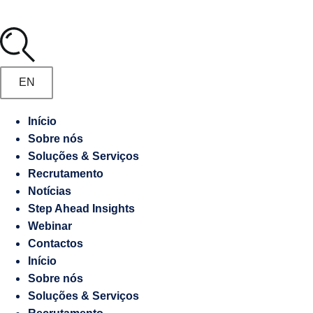
Media
Marketing
Digital
Manifesto
Gestão
EN
de
Recrutamento
Embaixadas
Início
e
Sobre nós
Responsabilidade
Consulados
Soluções & Serviços
socioambiental
Recrutamento
Notícias
Contraordenações
Step Ahead Insights
Webinar
Caderno
Contactos
de
Início
Encargos
Sobre nós
Soluções & Serviços