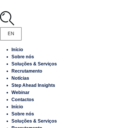
Media
Marketing
Digital
Manifesto
Gestão
EN
de
Recrutamento
Embaixadas
Início
e
Sobre nós
Responsabilidade
Consulados
Soluções & Serviços
socioambiental
Recrutamento
Notícias
Contraordenações
Step Ahead Insights
Webinar
Caderno
Contactos
de
Início
Encargos
Sobre nós
Soluções & Serviços