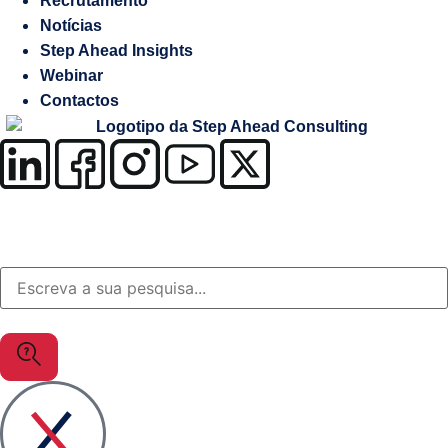
Recrutamento
Salesforce
Notícias
Step Ahead Insights
Soluções
Webinar
à
Contactos
medida
OutSystems
Soluções
Setor
da
Justiça
MuleSoft
Gestão