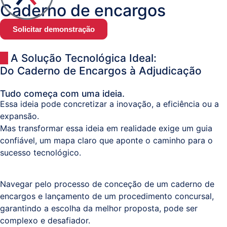
Caderno de encargos
Documental
/
Solicitar demonstração
Processos
A Solução Tecnológica Ideal:
Business
Do Caderno de Encargos à Adjudicação
Analytics
Tudo começa com uma ideia.
Essa ideia pode concretizar a inovação, a eficiência ou a
Resolução
expansão.
Alternativa
Mas transformar essa ideia em realidade exige um guia
de
confiável, um mapa claro que aponte o caminho para o
Litígios
sucesso tecnológico.
Navegar pelo processo de conceção de um caderno de
Registo
encargos e lançamento de um procedimento concursal,
Predial,
garantindo a escolha da melhor proposta, pode ser
Civil,
complexo e desafiador.
Comercial