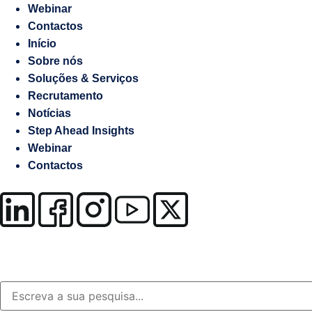
Webinar
OutSystems
Contactos
Soluções
Início
Setor
Sobre nós
da
Soluções & Serviços
Justiça
Recrutamento
Notícias
MuleSoft
Step Ahead Insights
Webinar
Gestão
Contactos
Documental
/
Processos
Business
Analytics
Resolução
Alternativa
de