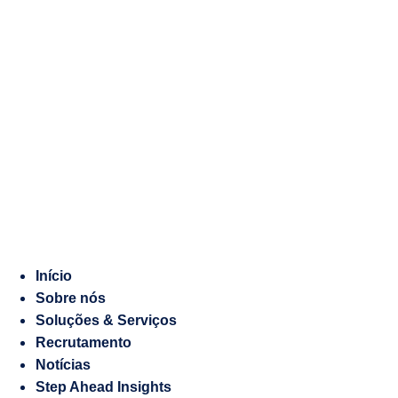
Marketing
Manifesto
Digital
Recrutamento
Gestão
de
Responsabilidade
Embaixadas
socioambiental
e
Consulados
Contraordenações
Caderno
de
Encargos
Início
Sobre nós
Salesforce
Soluções & Serviços
Soluções
Recrutamento
à
Notícias
medida
Step Ahead Insights