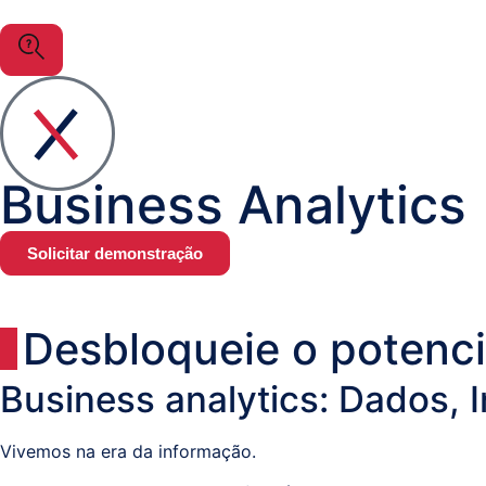
Litígios
Registo
Predial,
Civil,
Comercial
Business Analytics
Sistemas
e
Comunicações
Solicitar demonstração
(ITPS)
Desbloqueie o potenci
Business analytics: Dados, In
Vivemos na era da informação.