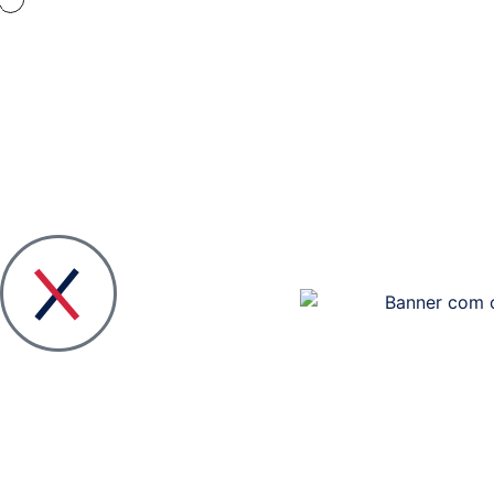
Quem
Visão
somos
Geral
das
Liderança
Soluções
e
Equipa
Plano
#Steper
Estratégico
TI
Media