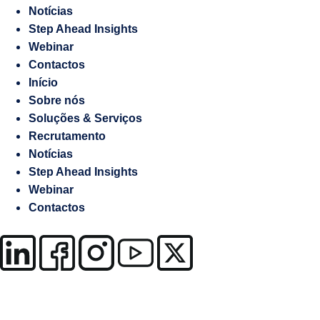
Marketing
Notícias
Manifesto
Digital
Step Ahead Insights
Recrutamento
Webinar
Gestão
Contactos
de
Responsabilidade
Início
Embaixadas
socioambiental
Sobre nós
e
Soluções & Serviços
Consulados
Recrutamento
Contraordenações
Notícias
Step Ahead Insights
Caderno
Webinar
de
Contactos
Encargos
Salesforce
Soluções
à
medida