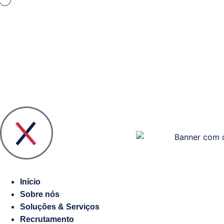
Quem
Visão
somos
Geral
das
Liderança
Soluções
e
Início
Equipa
Plano
Sobre nós
#Steper
Estratégico
Soluções & Serviços
TI
Media
Recrutamento