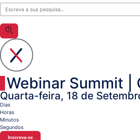
OutSystems
Soluções
Setor
da
Justiça
MuleSoft
Gestão
Documental
Webinar Summit |
/
Processos
Quarta-feira, 18 de Setembr
Business
Dias
Analytics
Horas
Minutos
Resolução
Segundos
Alternativa
Inscreva-se
de