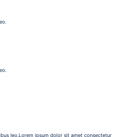
eo.
eo.
apibus leo.Lorem ipsum dolor sit amet consectetur