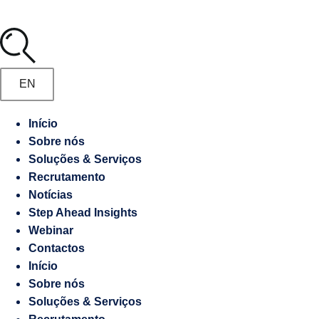
Media
Marketing
Digital
Manifesto
Gestão
EN
de
Recrutamento
Embaixadas
Início
e
Sobre nós
Responsabilidade
Consulados
Soluções & Serviços
socioambiental
Recrutamento
Notícias
Contraordenações
Step Ahead Insights
Webinar
Caderno
Contactos
de
Início
Encargos
Sobre nós
Soluções & Serviços