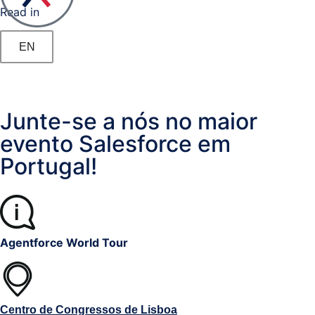
Read in
Documental
/
EN
Processos
Business
Analytics
Junte-se a nós no maior
evento Salesforce em
Resolução
Portugal!
Alternativa
de
Litígios
Agentforce World Tour
Registo
Predial,
Civil,
Comercial
Centro de Congressos de Lisboa