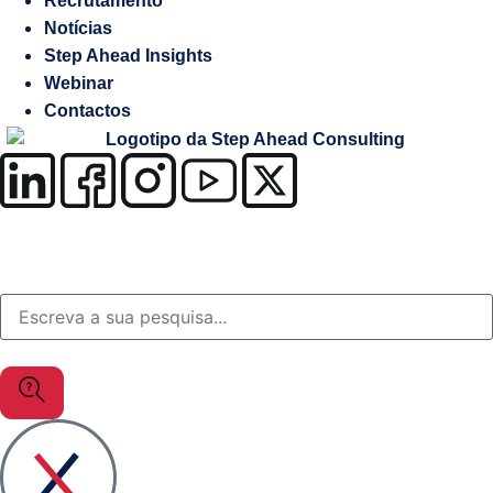
Recrutamento
Salesforce
Notícias
Step Ahead Insights
Soluções
Webinar
à
Contactos
medida
OutSystems
Soluções
Setor
da
Justiça
MuleSoft
Gestão