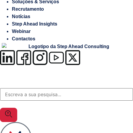
Salesforce
Soluções & Serviços
Recrutamento
Notícias
Soluções
Step Ahead Insights
à
Webinar
medida
Contactos
OutSystems
Soluções
Setor
da
Justiça
MuleSoft
Gestão