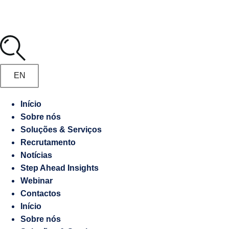
Media
Marketing
Digital
Manifesto
Gestão
de
Recrutamento
EN
Embaixadas
e
Início
Responsabilidade
Consulados
Sobre nós
socioambiental
Soluções & Serviços
Contraordenações
Recrutamento
Notícias
Step Ahead Insights
Caderno
Webinar
de
Contactos
Encargos
Início
Sobre nós