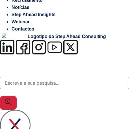
Recrutamento
Salesforce
Notícias
Step Ahead Insights
Soluções
Webinar
à
Contactos
medida
OutSystems
Soluções
Setor
da
Justiça
MuleSoft
Gestão