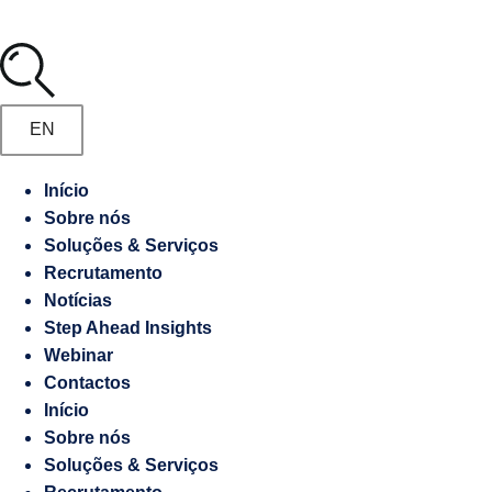
Media
Marketing
Digital
Manifesto
Gestão
EN
de
Recrutamento
Embaixadas
Início
e
Sobre nós
Responsabilidade
Consulados
Soluções & Serviços
socioambiental
Recrutamento
Notícias
Contraordenações
Step Ahead Insights
Webinar
Caderno
Contactos
de
Início
Encargos
Sobre nós
Soluções & Serviços