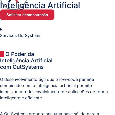
Inteligência Artificial
Documental
/
Solicitar demonstração
Processos
Business
Serviços OutSystems
Analytics
O Poder da
Resolução
Inteligência Artificial
Alternativa
com OutSystems
de
Litígios
O desenvolvimento ágil que o low-code permite
combinado com a inteligência artificial permite
impulsionar o desenvolvimento de aplicações de forma
Registo
inteligente e eficiente.
Predial,
Civil,
Comercial
A OutSystems proporciona uma base sólida para a