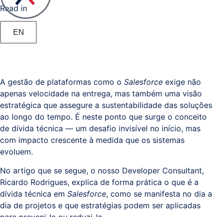
Read in
Documental
/
EN
Processos
Business
Analytics
A gestão de plataformas como o
Salesforce
exige não
apenas velocidade na entrega, mas também uma visão
estratégica que assegure a sustentabilidade das soluções
Resolução
ao longo do tempo. É neste ponto que surge o conceito
Alternativa
de dívida técnica — um desafio invisível no início, mas
de
com impacto crescente à medida que os sistemas
Litígios
evoluem.
No artigo que se segue, o nosso Developer Consultant,
Registo
Ricardo Rodrigues, explica de forma prática o que é a
Predial,
dívida técnica em
Salesforce
, como se manifesta no dia a
Civil,
dia de projetos e que estratégias podem ser aplicadas
Comercial
para preveni-la ou reduzi-la.