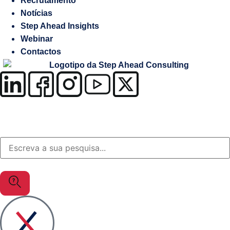
Recrutamento
Salesforce
Notícias
Step Ahead Insights
Soluções
Webinar
à
Contactos
medida
OutSystems
Soluções
Setor
da
Justiça
MuleSoft
Gestão