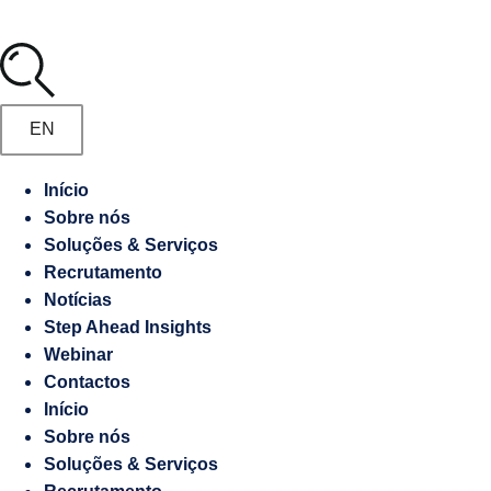
Media
Marketing
Digital
Manifesto
Gestão
EN
de
Recrutamento
Embaixadas
Início
e
Sobre nós
Responsabilidade
Consulados
Soluções & Serviços
socioambiental
Recrutamento
Notícias
Contraordenações
Step Ahead Insights
Webinar
Caderno
Contactos
de
Início
Encargos
Sobre nós
Soluções & Serviços