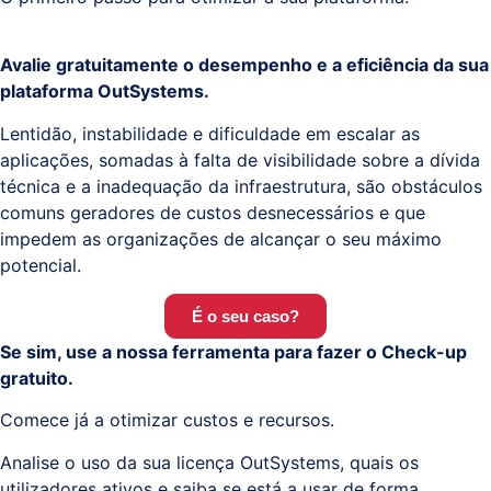
Documental
/
Avalie gratuitamente o desempenho e a eficiência da sua
Processos
plataforma OutSystems.
Lentidão, instabilidade e dificuldade em escalar as
Business
aplicações, somadas à falta de visibilidade sobre a dívida
Analytics
técnica e a inadequação da infraestrutura, são obstáculos
comuns geradores de custos desnecessários e que
impedem as organizações de alcançar o seu máximo
Resolução
potencial.
Alternativa
de
É o seu caso?
Litígios
Se sim, use a nossa ferramenta para fazer o Check-up
gratuito.
Registo
Comece já a otimizar custos e recursos.
Predial,
Civil,
Analise o uso da sua licença OutSystems, quais os
Comercial
utilizadores ativos e saiba se está a usar de forma