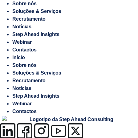
Media
Sobre nós
Marketing
Soluções & Serviços
Digital
Recrutamento
Manifesto
Notícias
Gestão
Step Ahead Insights
de
Webinar
Recrutamento
Embaixadas
Contactos
e
Início
Responsabilidade
Consulados
Sobre nós
socioambiental
Soluções & Serviços
Recrutamento
Contraordenações
Notícias
Step Ahead Insights
Webinar
Caderno
Contactos
de
Encargos