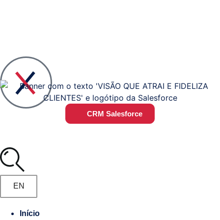
Voltar
Voltar
Visão
Quem
CRM Salesforce
Geral
somos
das
Soluções
Liderança
e
Plano
Equipa
EN
Estratégico
#Steper
TI
Início