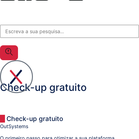
Salesforce
Soluções
à
medida
OutSystems
Soluções
Setor
Check-up gratuito
da
Justiça
Check-up gratuito
MuleSoft
OutSystems
O primeiro passo para otimizar a sua plataforma.
Gestão