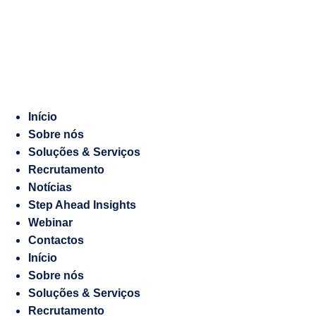
Marketing
Manifesto
Digital
Recrutamento
Gestão
de
Responsabilidade
Embaixadas
socioambiental
e
Início
Consulados
Sobre nós
Contraordenações
Soluções & Serviços
Recrutamento
Caderno
Notícias
de
Step Ahead Insights
Encargos
Webinar
Salesforce
Contactos
Início
Soluções
Sobre nós
à
Soluções & Serviços
medida
Recrutamento