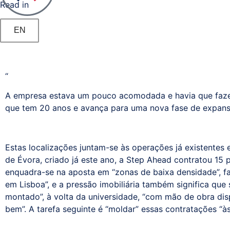
Read in
Litígios
EN
Registo
Predial,
Civil,
Comercial
“
Sistemas
A empresa estava um pouco acomodada e havia que fazer
e
que tem 20 anos e avança para uma nova fase de expansão
Comunicações
(ITPS)
Estas localizações juntam-se às operações já existente
de Évora, criado já este ano, a Step Ahead contratou 15 
enquadra-se na aposta em “zonas de baixa densidade”, f
em Lisboa”, e a pressão imobiliária também significa que
montado”, à volta da universidade, “com mão de obra d
bem”. A tarefa seguinte é “moldar” essas contratações “à