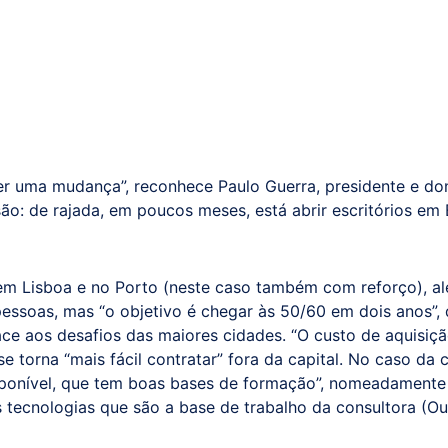
 uma mudança”, reconhece Paulo Guerra, presidente e don
: de rajada, em poucos meses, está abrir escritórios em 
s em Lisboa e no Porto (neste caso também com reforço), 
pessoas, mas “o objetivo é chegar às 50/60 em dois anos”,
ace aos desafios das maiores cidades. “O custo de aquisi
 se torna “mais fácil contratar” fora da capital. No caso d
isponível, que tem boas bases de formação”, nomeadament
s tecnologias que são a base de trabalho da consultora (Out