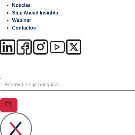
Notícias
OutSystems
Step Ahead Insights
Soluções
Webinar
Setor
Contactos
da
Justiça
MuleSoft
Gestão
Documental
/
Processos
Business
Analytics
Resolução
Alternativa
de