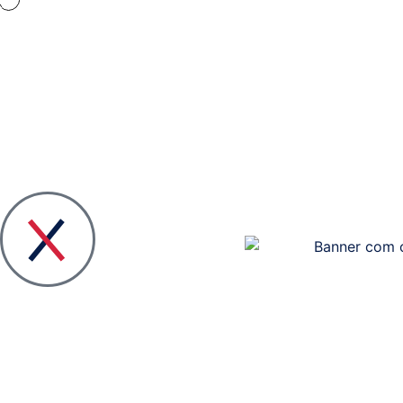
Quem
Visão
somos
Geral
das
Liderança
Soluções
e
Equipa
Plano
#Steper
Estratégico
TI
Media